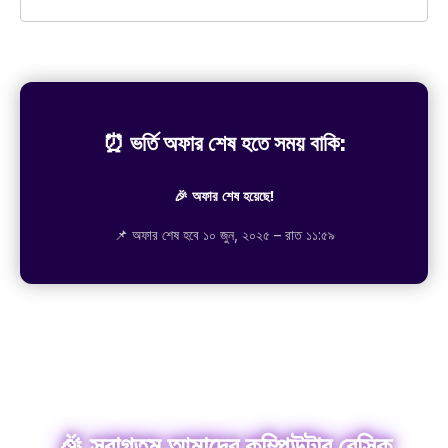
⏰ ভর্তি অফার শেষ হতে সময় বাকি:
🎉 অফার শেষ হয়েছে!
📌 অফার শেষ হবে ১০ জুন, ২০২৫ – রাত ১১:৫৯
🎉 স্বাগতম আমাদের কম্পিউটার বেসিক