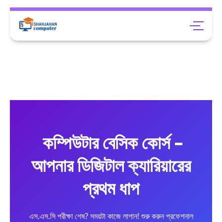
কম্পিউটার বেসিক কোর্স -
আপনার ডিজিটাল ক্যারিয়ারের
প্রথম ধাপ
এস.এস.সি পরীক্ষা শেষ? সময়টা কাজে লাগান! শুরু করুন প্রফেশনাল