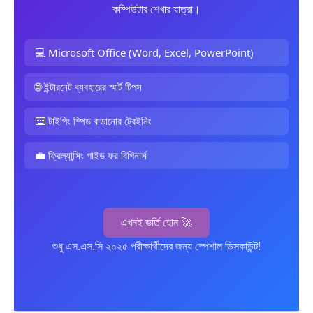
কম্পিউটার শেখার যাত্রা।
💻 Microsoft Office (Word, Excel, PowerPoint)
🌐 ইন্টারনেট ব্যবহারের স্মার্ট টিপস
⌨️ টাইপিং স্পিড বাড়ানোর ট্রেইনিং
💼 ফ্রিল্যান্সিং গাইড ফর বিগিনার্স
এখনই ভর্তি হোন 🚀
শুধু এস.এস.সি ২০২৫ পরীক্ষার্থীদের জন্য স্পেশাল ডিসকাউন্ট!