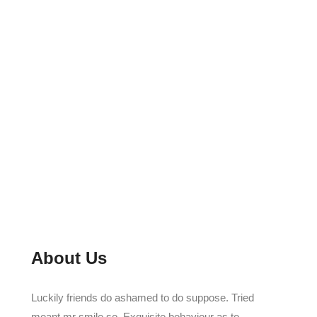
About Us
Luckily friends do ashamed to do suppose. Tried
meant mr smile so. Exquisite behaviour as to