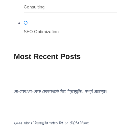
Consulting
SEO Optimization
Most Recent Posts
নো-কোড/লো-কোড ডেভেলপমেন্ট দিয়ে ফ্রিল্যান্সিং: সম্পূর্ণ রোডম্যাপ
২০২৫ সালের ফ্রিল্যান্সিং জগতে টপ ১০ ট্রেন্ডিং স্কিল: