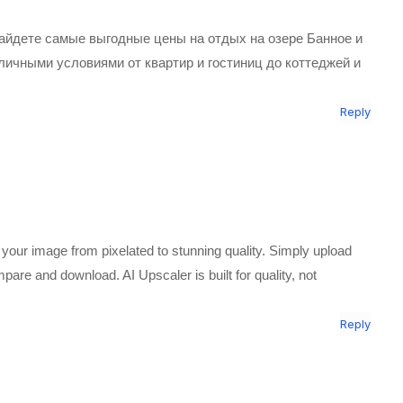
айдете самые выгодные цены на отдых на озере Банное и
личными условиями от квартир и гостиниц до коттеджей и
Reply
our image from pixelated to stunning quality. Simply upload
are and download. AI Upscaler is built for quality, not
Reply