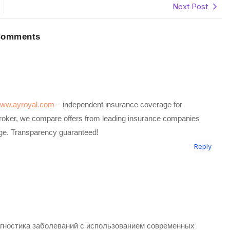
Next Post
Comments
/www.ayroyal.com
– independent insurance coverage for
roker, we compare offers from leading insurance companies
age. Transparency guaranteed!
Reply
гностика заболеваний с использованием современных