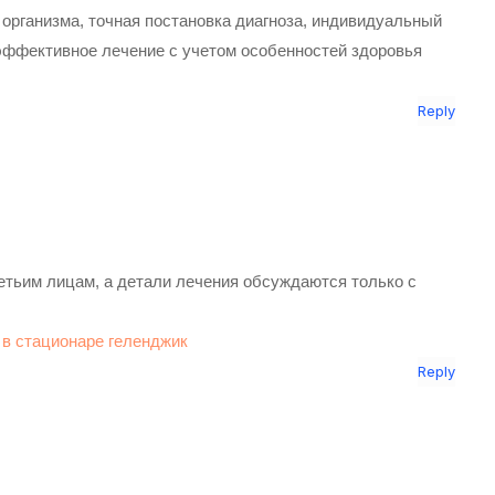
организма, точная постановка диагноза, индивидуальный
 эффективное лечение с учетом особенностей здоровья
Reply
тьим лицам, а детали лечения обсуждаются только с
 в стационаре геленджик
Reply