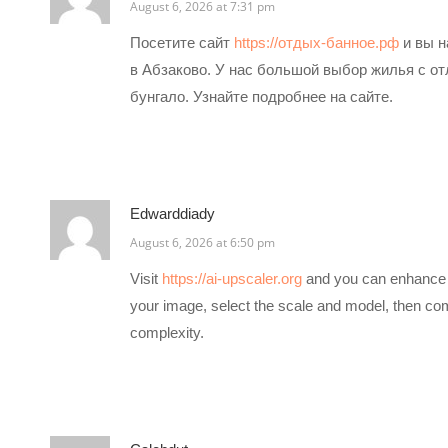
August 6, 2026 at 7:31 pm
Посетите сайт
https://отдых-банное.рф
и вы н
в Абзаково. У нас большой выбор жилья с от
бунгало. Узнайте подробнее на сайте.
Edwarddiady
August 6, 2026 at 6:50 pm
Visit
https://ai-upscaler.org
and you can enhance y
your image, select the scale and model, then comp
complexity.