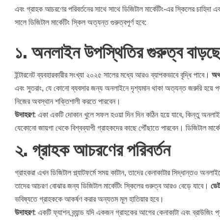
এবং গ্রাহক আচরণের পরিবর্তনের সাথে সাথে ডিজিটাল মার্কেটিং-এর স্কিলের চাহিদা এ
সালে ডিজিটাল মার্কেটিং স্কিল অত্যন্ত গুরুত্বপূর্ণ হবে:
১.
অনলাইন উপস্থিতির গুরুত্ব বাড়ছ
ইন্টারনেট ব্যবহারকারীর সংখ্যা ২০২৫ সালের মধ্যে আরও ব্যাপকভাবে বৃদ্ধি পাবে।
অথব
এবং সুতরাং, যে কোনো ব্যবসার জন্য অনলাইনে দৃশ্যমান থাকা অত্যন্ত জরুরি হয়ে পড়ব
নিজের অবস্থান শক্তিশালী করতে পারবেন।
উদাহরণ
: একা একটি দোকান খুলে সফল হওয়া দিন দিন কঠিন হয়ে যাবে, কিন্তু অনলাইন 
যেকোনো জায়গা থেকে বিশ্বব্যাপী গ্রাহকদের কাছে পৌঁছাতে পারবেন। ডিজিটাল মার্কেট
২.
গ্রাহক আচরণের পরিবর্তন
গ্রাহকরা এখন ডিজিটাল প্ল্যাটফর্মে সময় কাটান, তাদের কেনাকাটার সিদ্ধান্তও অনলাইন
তাদের আচরণ বোঝার জন্য ডিজিটাল মার্কেটিং স্কিলের গুরুত্ব আরও বেড়ে যাবে।
ডেট
ভবিষ্যতে গ্রাহককে আকর্ষণ করার অন্যতম মূল হাতিয়ার হবে।
উদাহরণ
: একটি ফ্যাশন ব্র্যান্ড যদি একজন গ্রাহকের আগের কেনাকাটা এবং ব্রাউজিং প্য