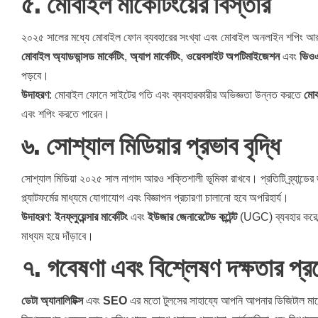
৫.
মোবাইল মার্কেটিংয়ের বিস্তার
২০২৫ সালের মধ্যে মোবাইল ফোন ব্যবহারের সংখ্যা এবং মোবাইল অনলাইন শপিং আরও ব
মোবাইল অ্যাডভান্সড মার্কেটিং
,
অ্যাপ মার্কেটিং
,
ওয়েবসাইট অপটিমাইজেশন
এবং
ভিও
পড়বে।
উদাহরণ
: মোবাইল ফোনে সাইটের গতি এবং ব্যবহারকারীর অভিজ্ঞতা উন্নত করতে
মোব
এবং শপিং করতে পারেন।
৬.
সোশ্যাল মিডিয়ার প্রভাব বৃদ্ধি
সোশ্যাল মিডিয়া ২০২৫ সাল নাগাদ আরও শক্তিশালী ভূমিকা রাখবে। প্রতিটি ব্র্যান্ডের
প্ল্যাটফর্মের মাধ্যমে যোগাযোগ এবং বিজ্ঞাপন প্রচারণা চালানো হবে অপরিহার্য।
উদাহরণ
:
ইনফ্লুয়েন্সার মার্কেটিং
এবং
ইউজার জেনারেটেড কন্টেন্ট
(UGC) ব্যবহার করে ব্র্য
মাধ্যম হয়ে দাঁড়াবে।
৭.
গবেষণা এবং বিশ্লেষণ দক্ষতার প্
ডেটা অ্যানালিটিক্স
এবং
SEO
এর মতো টুলসের সাহায্যে আপনি আপনার ডিজিটাল মার্