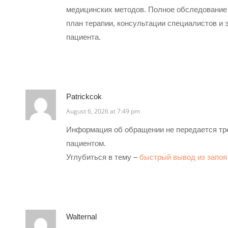
медицинских методов. Полное обследование 
план терапии, консультации специалистов и
пациента.
Patrickcok
August 6, 2026 at 7:49 pm
Информация об обращении не передается тре
пациентом.
Углубиться в тему –
быстрый вывод из запоя
Walternal